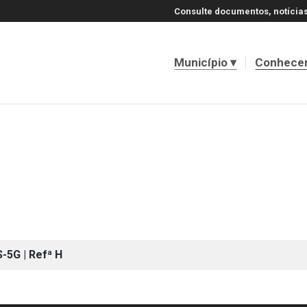
Consulte documentos, notícias
Município
Conhece
-5G | Refª H