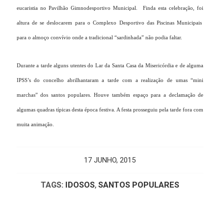
eucaristia no Pavilhão Gimnodesportivo Municipal.
Finda esta celebração, foi
altura de se deslocarem para o Complexo Desportivo das Piscinas Municipais
para o almoço convívio onde a tradicional “sardinhada” não podia faltar.
Durante a tarde alguns utentes do Lar da Santa Casa da Misericórdia e de alguma
IPSS’s do concelho abrilhantaram a tarde com a realização de umas “mini
marchas” dos santos populares. Houve também espaço para a declamação de
algumas quadras típicas desta época festiva. A festa prosseguiu pela tarde fora com
muita animação.
17 JUNHO, 2015
TAGS:
IDOSOS
,
SANTOS POPULARES