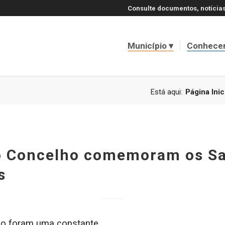
Consulte documentos, notícias
Município
Conhece
Está aqui:
Página Inic
o Concelho comemoram os S
s
ão foram uma constante