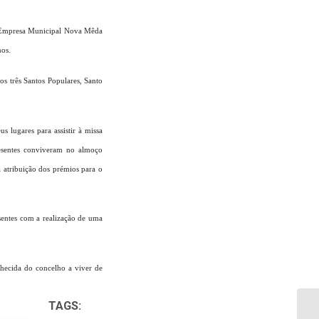
a Empresa Municipal Nova Mêda
nos.
s três Santos Populares, Santo
lugares para assistir à missa
esentes conviveram no almoço
à atribuição dos prémios para o
sentes com a realização de uma
lhecida do concelho a viver de
TAGS: