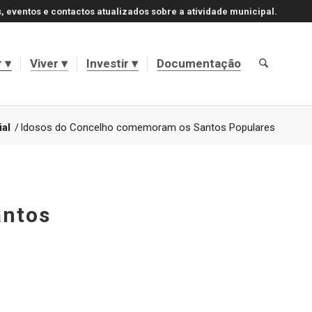
, eventos e contactos atualizados sobre a atividade municipal.
r
Viver
Investir
Documentação
ial
/
Idosos do Concelho comemoram os Santos Populares
antos