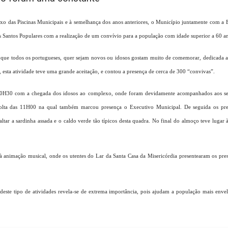
xo das Piscinas Municipais e à semelhança dos anos anteriores, o Município juntamente com 
Santos Populares com a realização de um convívio para a população com idade superior a 60 a
 que todos os portugueses, quer sejam novos ou idosos gostam muito de comemorar, dedicada ao
 esta atividade teve uma grande aceitação, e contou a presença de cerca de 300 “convivas”.
 10H30 com a chegada dos idosos ao complexo, onde foram devidamente acompanhados aos seus 
 volta das 11H00 na qual também marcou presença o Executivo Municipal. De seguida os pr
tar a sardinha assada e o caldo verde tão típicos desta quadra. No final do almoço teve lugar 
a à animação musical, onde os utentes do Lar da Santa Casa da Misericórdia presentearam os pre
 deste tipo de atividades revela-se de extrema importância, pois ajudam a população mais enve