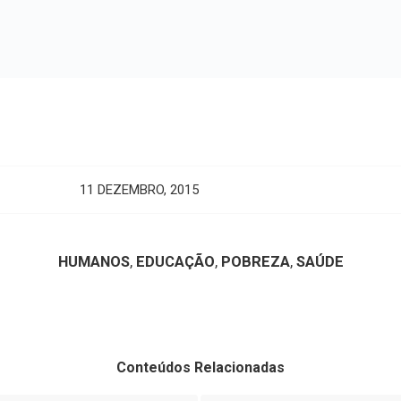
iolência Doméstica contra
Festa de final de 
ia Histórica de Marialva
Arte e filatelia m
Acil Will teve 20 
Sítio
Newsletter