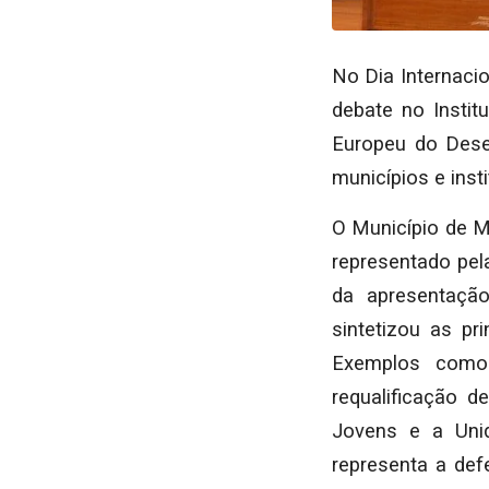
No Dia Internaci
debate no Insti
Europeu do Desen
municípios e inst
O Município de M
representado pela
da apresentação
sintetizou as pr
Exemplos como 
requalificação d
Jovens e a Uni
representa a def