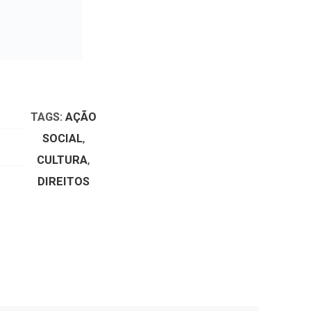
ano no Jardim de Infância
arcaram o fim-de-semana
no exame nacional de Matemática