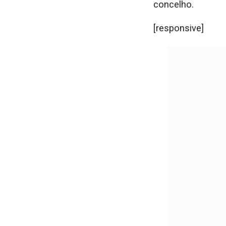
concelho.
[responsive]
[/responsive]
Com o apoio de 
agravaram as car
por garantir q
alimentação, vest
O Auditório dos 
docentes, estuda
combate à pobrez