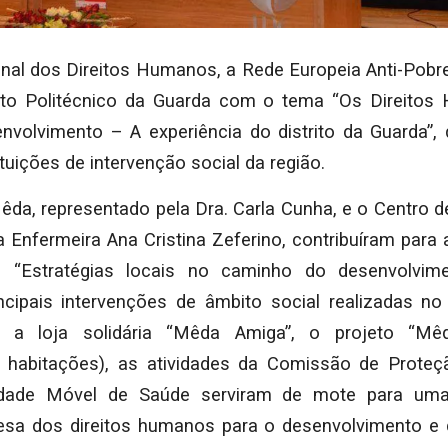
onal dos Direitos Humanos, a Rede Europeia Anti-Po
tuto Politécnico da Guarda com o tema “Os Direito
volvimento – A experiência do distrito da Guarda”, 
ituições de intervenção social da região.
êda, representado pela Dra. Carla Cunha, e o Centro 
 Enfermeira Ana Cristina Zeferino, contribuíram para 
 “Estratégias locais no caminho do desenvolvime
incipais intervenções de âmbito social realizadas n
a loja solidária “Mêda Amiga”, o projeto “Mêda
e habitações), as atividades da Comissão de Prote
dade Móvel de Saúde serviram de mote para uma
esa dos direitos humanos para o desenvolvimento e