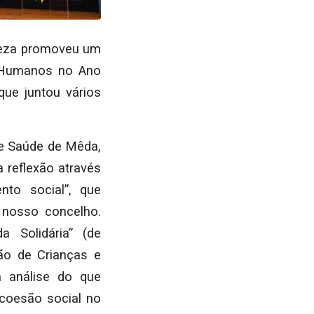
breza promoveu um
s Humanos no Ano
que juntou vários
de Saúde de Mêda,
a reflexão através
nto social”, que
o nosso concelho.
 Solidária” (de
ção de Crianças e
 análise do que
 coesão social no