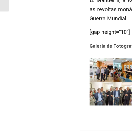
D. Manuel II, a 
atividades
as revoltas moná
Guerra Mundial.
[gap height=”10″]
Galeria de Fotogra