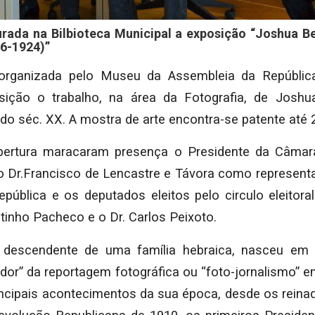
rada na Bilbioteca Municipal a exposição “Joshua Be
6-1924)”
organizada pelo Museu da Assembleia da Repúblic
ição o trabalho, na área da Fotografia, de Joshua 
o do séc. XX. A mostra de arte encontra-se patente até 
ertura maracaram presença o Presidente da Câmara 
 Dr.Francisco de Lencastre e Távora como represen
pública e os deputados eleitos pelo circulo eleitoral
tinho Pacheco e o Dr. Carlos Peixoto.
, descendente de uma família hebraica, nasceu em
ador” da reportagem fotográfica ou “foto-jornalismo” 
incipais acontecimentos da sua época, desde os reinad