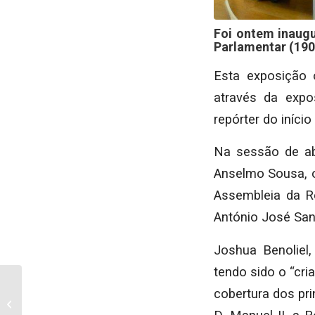
Foi ontem inaugu
Parlamentar (190
Esta exposição 
através da expos
repórter do iníci
Na sessão de ab
Anselmo Sousa, o
Assembleia da Re
António José San
Joshua Benoliel
tendo sido o “cri
Município assinala
cobertura dos pr
Dia Mundial da
Criança com diversas