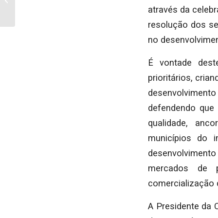
através da celeb
do pré-escolar
resolução dos se
no desenvolvimen
É vontade deste
prioritários, cri
desenvolvimento
defendendo que 
qualidade, anc
municípios do i
desenvolvimento
mercados de p
comercialização 
A Presidente da 