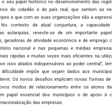
 o seu papel histórico no desenvolvimento das regiõ
mos do cidadão e do país real, que sentem as n
ipes e que com as suas organizações são a express
 No contexto da atual conjuntura, a capacidade 
s autarquias, reveste-se de um importante papel
as, geradoras de atividade económica e de emprego
rritório nacional e nas pequenas e médias empresas
is rápidas e muitas vezes mais eficientes na utili
por isso aliados indispensáveis ao poder central”, l
 dificuldade impõe que sejam dados aos municíp
tervir. Os novos desafios implicam novas formas d
ovos modos de relacionamento entre os atores da
 um papel essencial dos municípios o de apoio à co
ernacionalização das empresas.