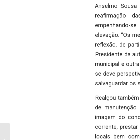
Anselmo Sousa c
reafirmação da
empenhando-se 
elevação. “Os me
reflexão, de par
Presidente da au
municipal e outra
se deve perspeti
salvaguardar os s
Realçou também q
de manutenção e
imagem do conce
corrente, prestar
“Terra Treme” levado
locais bem como
a cabo por crianças