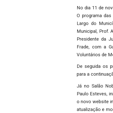
No dia 11 de no
O programa das 
Largo do Municí
Municipal, Prof.
Presidente da J
Frade, com a G
Voluntários de M
De seguida os p
para a continuaç
Já no Salão Nob
Paulo Esteves, i
o novo website i
atualização e m