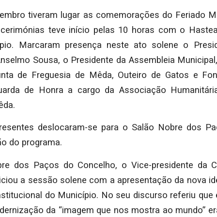
vembro tiveram lugar as comemorações do Feriado Mu
cerimónias teve início pelas 10 horas com o Hastea
pio. Marcaram presença neste ato solene o Pres
 Anselmo Sousa, o Presidente da Assembleia Municipal,
unta de Freguesia de Mêda, Outeiro de Gatos e Fo
uarda de Honra a cargo da Associação Humanitári
êda.
resentes deslocaram-se para o Salão Nobre dos P
ão do programa.
re dos Paços do Concelho, o Vice-presidente da C
niciou a sessão solene com a apresentação da nova ide
nstitucional do Município. No seu discurso referiu qu
odernização da “imagem que nos mostra ao mundo” er