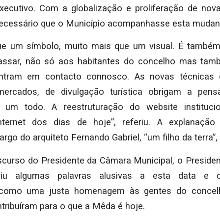
xecutivo. Com a globalização e proliferação de nov
necessário que o Município acompanhasse esta mudan
ue um símbolo, muito mais que um visual. É tam
ssar, não só aos habitantes do concelho mas ta
ntram em contacto connosco. As novas técnicas 
ercados, de divulgação turística obrigam a pen
 um todo. A reestruturação do website instituci
nternet dos dias de hoje”, referiu. A explanaçã
argo do arquiteto Fernando Gabriel, “um filho da terra”,
scurso do Presidente da Câmara Municipal, o Preside
eriu algumas palavras alusivas a esta data e cl
omo uma justa homenagem às gentes do concelh
tribuíram para o que a Mêda é hoje.