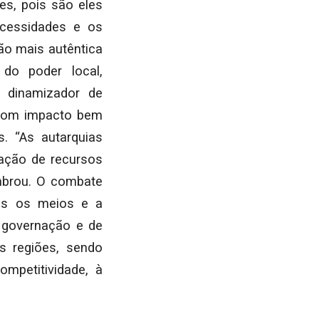
es, pois são eles
ecessidades e os
ão mais autêntica
do poder local,
 dinamizador de
 com impacto bem
. “As autarquias
zação de recursos
embrou. O combate
ios os meios e a
e governação e de
s regiões, sendo
mpetitividade, à