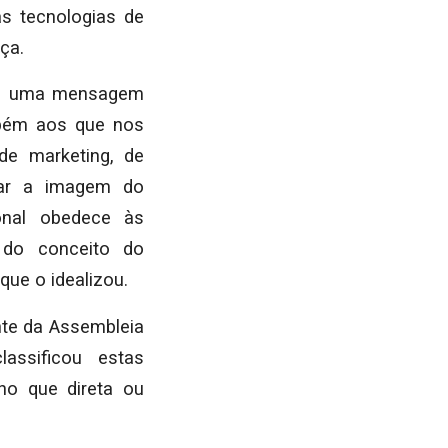
as tecnologias de
ça.
bém uma mensagem
mbém aos que nos
de marketing, de
sar a imagem do
onal obedece às
o do conceito do
 que o idealizou.
nte da Assembleia
assificou estas
o que direta ou