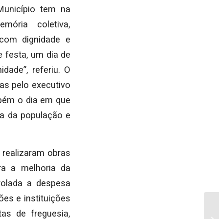
Município tem na
mória coletiva,
com dignidade e
 festa, um dia de
dade”, referiu. O
as pelo executivo
ambém o dia em que
da da população e
 realizaram obras
ra a melhoria da
rolada a despesa
ões e instituições
as de freguesia,