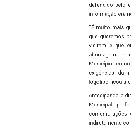
defendido pelo e
informação era 
“É muito mais q
que queremos pa
visitam e que e
abordagem de m
Município como
exigências da i
logótipo ficou a c
Antecipando o di
Municipal prof
comemorações c
indiretamente con