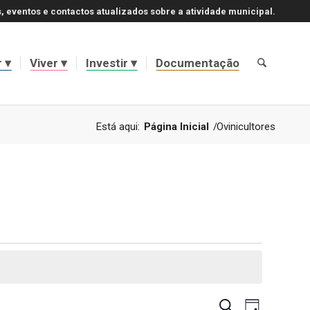
, eventos e contactos atualizados sobre a atividade municipal.
r
Viver
Investir
Documentação
Está aqui:
Página Inicial
/
Ovinicultores
Navegaçã
Navegaçã
Pesquisar