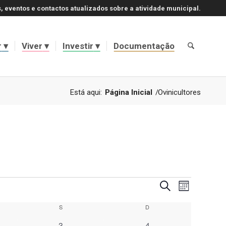
, eventos e contactos atualizados sobre a atividade municipal.
r
Viver
Investir
Documentação
Está aqui:
Página Inicial
/
Ovinicultores
Navegaçã
Navegaçã
Pesquisar
Mês
de
de
visualizaç
a
S
Sábado
D
Domingo
de
pesquisa
Evento
0
0
3
4