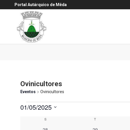
Portal Autárquico de Mêda
Ovinicultores
Eventos
Ovinicultores
Eventos
01/05/2025
Selecione
Calendário
S
Segunda-feira
T
Terça-feira
a
de
0
0
28
29