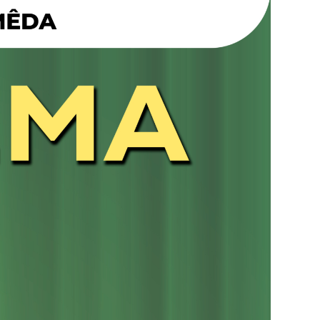
e
visualizaç
de
Eventos