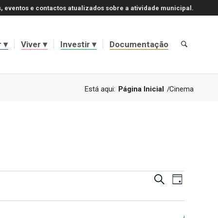
, eventos e contactos atualizados sobre a atividade municipal.
r
Viver
Investir
Documentação
Está aqui:
Página Inicial
/
Cinema
Navegaçã
Navegaçã
Pesquisar
Dia
de
de
visualizaç
de
pesquisa
Evento