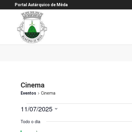
Portal Autárquico de Mêda
Cinema
Eventos
Cinema
Eventos
11/07/2025
for
Selecione
Todo o dia
11
a