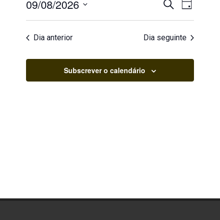
Agosto,
Navegaç
Navegaç
09/08/2026
Pesquisar
Dia
de
2026
de
visualiz
Selecione
de
pesquisa
a
Evento
Dia anterior
Dia seguinte
data.
e
visualiza
Subscrever o calendário
de
Eventos