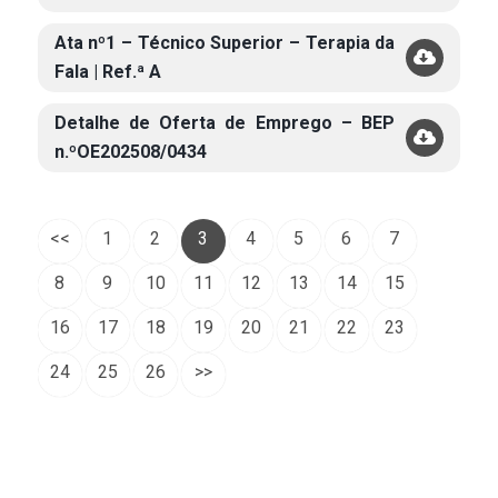
Ata nº1 – Técnico Superior – Terapia da
Fala | Ref.ª A
Detalhe de Oferta de Emprego – BEP
n.ºOE202508/0434
<<
1
2
3
4
5
6
7
8
9
10
11
12
13
14
15
16
17
18
19
20
21
22
23
24
25
26
>>