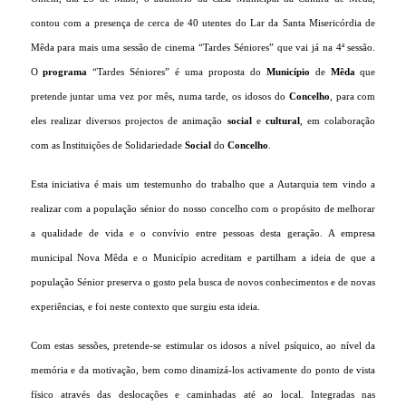
contou com a presença de
cerca de 40 utentes do Lar da Santa Misericórdia de
Mêda
para mais uma sessão de cinema “Tardes Séniores” que vai já na 4ª sessão.
O
programa
“Tardes Séniores” é uma proposta do
Município
de
Mêda
que
pretende juntar uma vez por mês, numa tarde, os idosos do
Concelho
, para com
eles realizar diversos projectos de animação
social
e
cultural
, em colaboração
com as Instituições de Solidariedade
Social
do
Concelho
.
Esta iniciativa é mais um testemunho do trabalho que a Autarquia tem vindo a
realizar com a população sénior do nosso concelho com o propósito de melhorar
a qualidade de vida e o convívio entre pessoas desta geração.
A empresa
municipal Nova Mêda e o Município acreditam e partilham a ideia de que a
população Sénior preserva o gosto pela busca de novos conhecimentos e de novas
experiências, e foi neste contexto que surgiu esta ideia.
Com estas sessões, pretende-se estimular os idosos a nível psíquico, ao nível da
memória e da motivação, bem como dinamizá-los activamente do ponto de vista
físico através das deslocações e caminhadas até ao local. Integradas nas