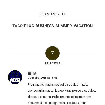
7 JANEIRO, 2013
TAGS:
BLOG
,
BUSINESS
,
SUMMER
,
VACATION
7
RESPOSTAS
minti
7 Janeiro, 2013 às 15:56
says:
Proin mattis mauris nec odio sodales mattis.
Donec nulla massa, laoreet vitae posuere sodales,
dapibus et purus. Pellentesque sollicitudin urna
accumsan lectus dignissim ut placerat diam