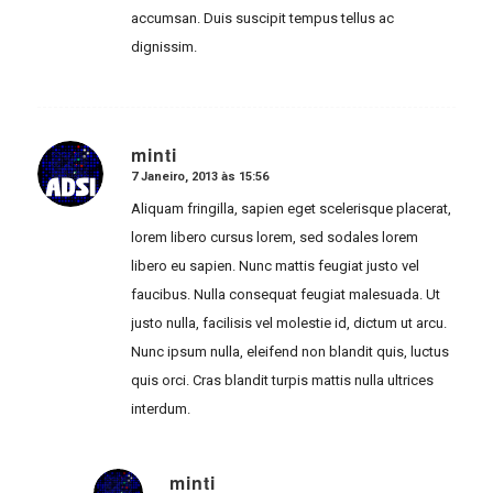
accumsan. Duis suscipit tempus tellus ac
dignissim.
minti
7 Janeiro, 2013 às 15:56
says:
Aliquam fringilla, sapien eget scelerisque placerat,
lorem libero cursus lorem, sed sodales lorem
libero eu sapien. Nunc mattis feugiat justo vel
faucibus. Nulla consequat feugiat malesuada. Ut
justo nulla, facilisis vel molestie id, dictum ut arcu.
Nunc ipsum nulla, eleifend non blandit quis, luctus
quis orci. Cras blandit turpis mattis nulla ultrices
interdum.
minti