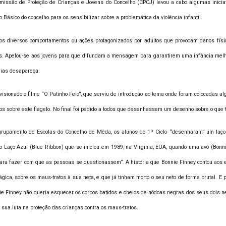
missão de Proteção de Crianças e Jovens do Concelho (CPCJ) levou a cabo algumas iniciat
o Básico do concelho para os sensibilizar sobre a problemática da violência infantil.
s diversos comportamentos ou ações protagonizados por adultos que provocam danos físic
nças. Apelou-se aos jovens para que difundam a mensagem para garantirem uma infância mel
lias desapareça.
 visionado o filme “O Patinho Feio”, que serviu de introdução ao tema onde foram colocadas
os sobre este flagelo. No final foi pedido a todos que desenhassem um desenho sobre o que 
Agrupamento de Escolas do Concelho de Mêda, os alunos do 1º Ciclo “desenharam” um laç
 Laço Azul (Blue Ribbon) que se iniciou em 1989, na Virgínia, EUA, quando uma avó (Bonn
para fazer com que as pessoas se questionassem”. A história que Bonnie Finney contou ao
rágica, sobre os maus-tratos à sua neta, e que já tinham morto o seu neto de forma brutal. E
ie Finney não queria esquecer os corpos batidos e cheios de nódoas negras dos seus dois ne
sua luta na proteção das crianças contra os maus-tratos.