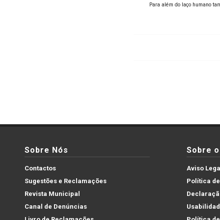
Para além do laço humano tamb
Sobre Nós
Sobre o 
Contactos
Aviso Lega
Sugestões e Reclamações
Política d
Revista Municipal
Declaração
Canal de Denúncias
Usabilida
Livro de Reclamações
Política d