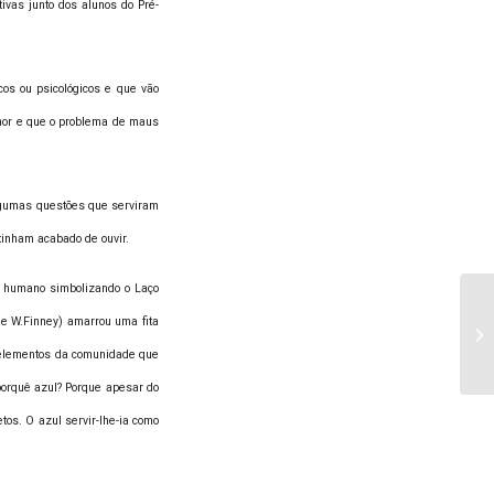
ivas junto dos alunos do Pré-
os ou psicológicos e que vão
hor e que o problema de maus
 algumas questões que serviram
tinham acabado de ouvir.
o humano simbolizando o Laço
ie W.Finney) amarrou uma fita
Ex
s elementos da comunidade que
 porquê azul? Porque apesar do
tos. O azul servir-lhe-ia como