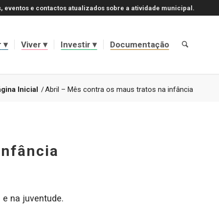
, eventos e contactos atualizados sobre a atividade municipal.
r
Viver
Investir
Documentação
gina Inicial
/
Abril – Mês contra os maus tratos na infância
infância
 e na juventude.