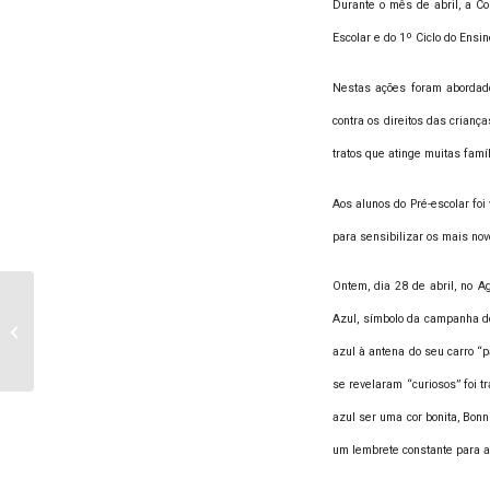
Durante o mês de abril, a Co
Escolar e do 1º Ciclo do Ensin
Nestas ações foram abordado
contra os direitos das cria
tratos que atinge muitas famí
Aos alunos do Pré-escolar foi
para sensibilizar os mais nov
Ontem, dia 28 de abril, no 
Juvenis SCM – Campeões
Azul, símbolo da campanha do
Distritais 2014/2015
azul à antena do seu carro “
se revelaram “curiosos” foi t
azul ser uma cor bonita, Bonn
um lembrete constante para a 