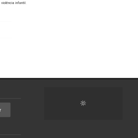
iolência infantil.
r