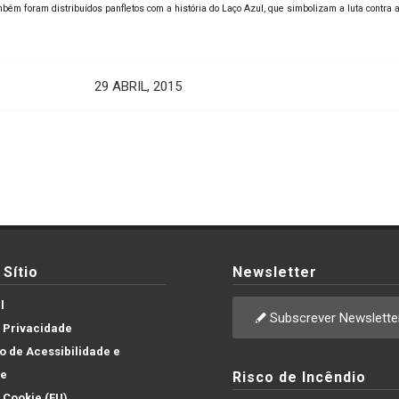
ém foram distribuídos panfletos com a história do Laço Azul, que simbolizam a luta contra a v
29 ABRIL, 2015
Sítio
Newsletter
l
Subscrever Newslette
e Privacidade
 de Acessibilidade e
de
Risco de Incêndio
e Cookie (EU)