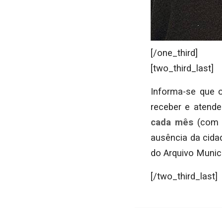
[/one_third]
[two_third_last]
Informa-se que o
receber e atend
cada mês
(com e
ausência da cida
do Arquivo Munici
[/two_third_last]