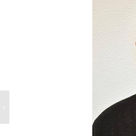
Entrada em 2018 a
recordar músicas
intemporais da
Disney