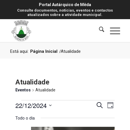
Portal Autárquico de Mêda
Consulte documentos, notícias, eventos e contactos
atualizados sobre a atividade municipal.
Está aqui:
Página Inicial
/
Atualidade
Atualidade
Eventos
Atualidade
Eventos
Navegaç
Navegaç
22/12/2024
Pesquisar
Dia
de
for
de
visualiz
Selecione
Todo o dia
de
22
pesquisa
a
Evento
data.