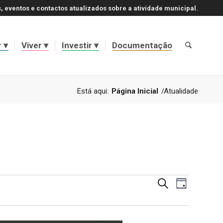
, eventos e contactos atualizados sobre a atividade municipal.
r
Viver
Investir
Documentação
Está aqui:
Página Inicial
/
Atualidade
Navegaçã
Navegaçã
Pesquisar
Dia
de
de
visualizaç
de
pesquisa
Evento