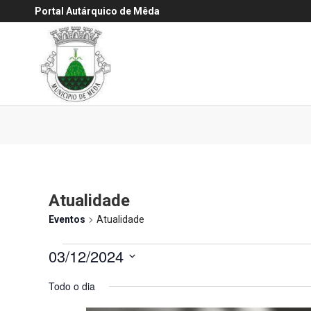
Portal Autárquico de Mêda
Atualidade
Eventos
Atualidade
Eventos
03/12/2024
for
Selecione
Todo o dia
3
a