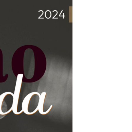
e
visualizaç
de
Eventos