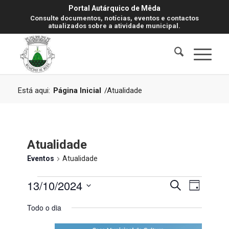
Portal Autárquico de Mêda
Consulte documentos, notícias, eventos e contactos
atualizados sobre a atividade municipal.
Está aqui:
Página Inicial
/
Atualidade
Atualidade
Eventos
Atualidade
Eventos
Navegaç
Navegaç
13/10/2024
Pesquisar
Dia
de
for
de
visualiz
Selecione
Todo o dia
de
13
pesquisa
a
Evento
data.