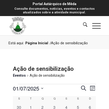
Portal Autárquico de Mêda
Consulte documentos, notícias, eventos e contactos
atualizados sobre a atividade municipal.
Está aqui:
Página Inicial
/
Ação de sensibilização
Ação de sensibilização
Eventos
Ação de sensibilização
Eventos
Navegaç
Navegaç
01/07/2025
Pesquisar
Mês
de
de
visualiz
Selecione
Calendário
S
Segunda-feira
T
Terça-feira
Q
Quarta-feira
Q
Quinta-feira
S
Sexta-feira
S
Sábado
D
Domingo
de
pesquisa
a
Evento
de
0
0
0
0
0
0
0
30
1
2
3
4
5
6
data.