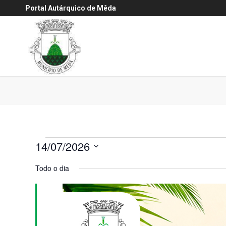
Portal Autárquico de Mêda
Eventos
14/07/2026
for
Selecione
Todo o dia
a
14
data.
Julho,
2026