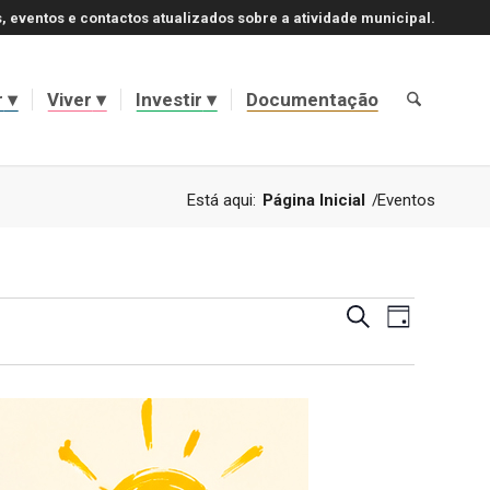
, eventos e contactos atualizados sobre a atividade municipal.
r
Viver
Investir
Documentação
Está aqui:
Página Inicial
/
Eventos
Navegaçã
Navegaçã
Pesquisar
Dia
de
de
visualizaç
de
pesquisa
Evento
e
visualizaç
de