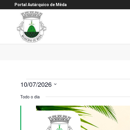
Portal Autárquico de Mêda
Eventos
10/07/2026
for
Selecione
Todo o dia
a
10
data.
Julho,
2026