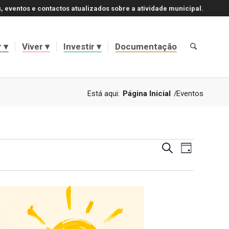
, eventos e contactos atualizados sobre a atividade municipal.
r
Viver
Investir
Documentação
Está aqui:
Página Inicial
/
Eventos
Navegaçã
Navegaçã
Pesquisar
Dia
de
de
visualizaç
de
pesquisa
Evento
e
visualizaç
de