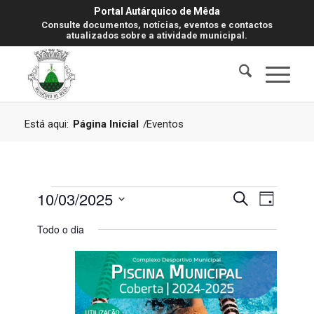
Portal Autárquico de Mêda
Consulte documentos, notícias, eventos e contactos
atualizados sobre a atividade municipal.
Está aqui:
Página Inicial
/
Eventos
Eventos
Navegaç
Navegaç
10/03/2025
Pesquisar
Dia
de
de
for
visualiz
Selecione
Todo o dia
de
pesquisa
a
Evento
10
data.
e
Março,
visualiza
2025
de