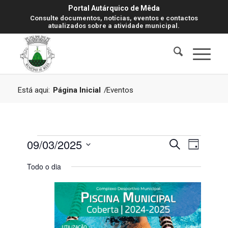
Portal Autárquico de Mêda
Consulte documentos, notícias, eventos e contactos
atualizados sobre a atividade municipal.
Está aqui:
Página Inicial
/
Eventos
Eventos
Navegaç
Navegaç
09/03/2025
Pesquisar
Dia
de
de
for
visualiz
Selecione
Todo o dia
de
pesquisa
a
Evento
9
data.
e
Março,
visualiza
2025
de