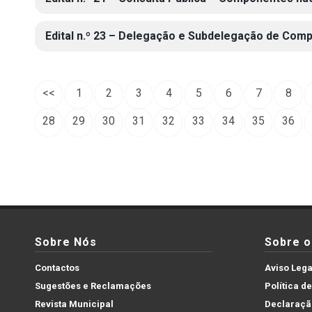
Edital n.º 23 – Delegação e Subdelegação de Comp
<<
1
2
3
4
5
6
7
8
28
29
30
31
32
33
34
35
36
Sobre Nós
Sobre o 
Contactos
Aviso Lega
Sugestões e Reclamações
Política d
Revista Municipal
Declaração