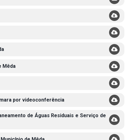
da
de Mêda
Câmara por videoconferência
 Saneamento de Águas Residuais e Serviço de
o Município de Mêda