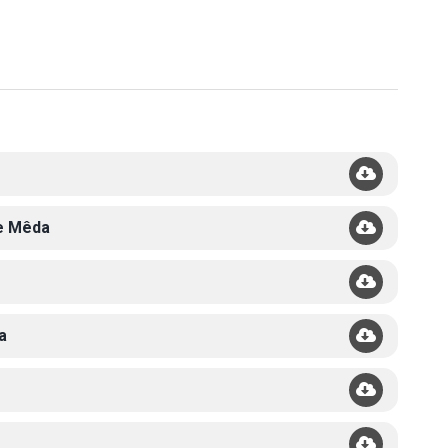
de Mêda
a