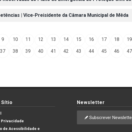
etências | Vice-Preisidente da Câmara Municipal de Mêda
9
10
11
12
13
14
15
16
17
18
19
37
38
39
40
41
42
43
44
45
46
47
Sítio
Newsletter
l
Subscrever Newslette
e Privacidade
 de Acessibilidade e