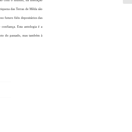
ação com o mundo, na interação
riqueza das Terras de Mêda são
o futuro fiéis depositários das
e confiança. Esta antologia é a
mento do passado, mas também à