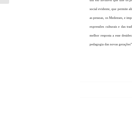
um elo invisível que une os p
social evidente, que permite a
as pessoas, os Medenses, e imp
expressões culturais e das tra
melhor resposta a esse deside
pedagogia das novas gerações”,