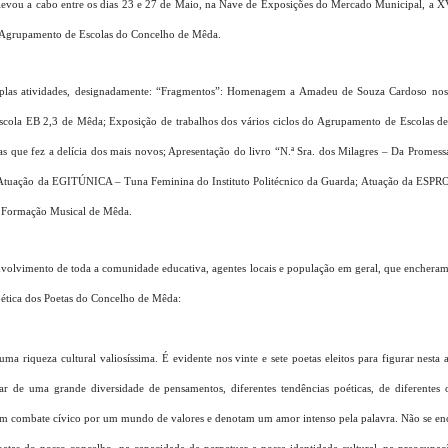
vou a cabo entre os dias 23 e 27 de Maio, na Nave de Exposições do Mercado Municipal, a XVI
o Agrupamento de Escolas do Concelho de Mêda.
iplas atividades, designadamente: “Fragmentos”: Homenagem a Amadeu de Souza Cardoso nos 
Escola EB 2,3 de Mêda; Exposição de trabalhos dos vários ciclos do Agrupamento de Escolas 
ias que fez a delícia dos mais novos; Apresentação do livro “N.ª Sra. dos Milagres – Da Promes
 Atuação da EGITÚNICA – Tuna Feminina do Instituto Politécnico da Guarda; Atuação da ESPR
e Formação Musical de Mêda.
envolvimento de toda a comunidade educativa, agentes locais e população em geral, que encher
ética dos Poetas do Concelho de Mêda:
uma riqueza cultural valiosíssima. É evidente nos vinte e sete poetas eleitos para figurar nesta
ar de uma grande diversidade de pensamentos, diferentes tendências poéticas, de diferentes 
 um combate cívico por um mundo de valores e denotam um amor intenso pela palavra. Não se e