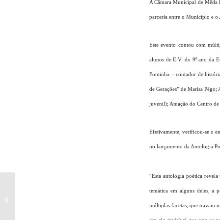
A Câmara Municipal de Mêda le
parceria entre o Município e 
Este evento contou com múlt
alunos de E.V. do 9º ano da 
Fontinha – contador de histór
de Gerações” de Marisa Pêgo;
juvenil); Atuação do Centro d
Efetivamente, verificou-se o 
no lançamento da Antologia Po
“Esta antologia poética revela 
temática em alguns deles, a p
I Encontro Musical de Mêda
múltiplas facetas, que travam