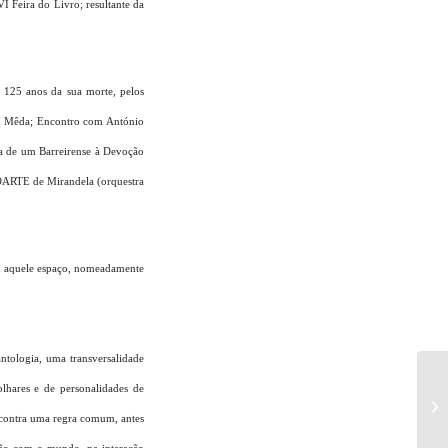
 Feira do Livro; resultante da
125 anos da sua morte, pelos
de Mêda; Encontro com António
sa de um Barreirense à Devoção
OARTE de Mirandela (orquestra
am aquele espaço, nomeadamente
 antologia, uma transversalidade
olhares e de personalidades de
Mu
vi
ncontra uma regra comum, antes