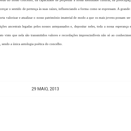
oetas do nosso concelho, na capacidade de perpetuar a nossa identidade cultural, na preocup
licerçar o sentido de pertença às suas raízes, influenciando a forma como se expressam.
A grande 
orta valorizar e atualizar o nosso património imaterial de modo a que os mais jovens possam ser n
dições ancestrais legadas pelos nossos antepassados e, depositar neles, toda a nossa esperança 
rato visto que nela são transmitidos valores e recordações imprescindíveis não só ao conheci
 sendo a única antologia poética do concelho.
29 MAIO, 2013