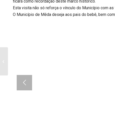
ficará como recordação deste marco histórico.
Esta visita não só reforça o vínculo do Município com a
O Município de Mêda deseja aos pais do bebê, bem como 
Ação de Formação –
Educação Inclusiva