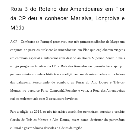
Rota B do Roteiro das Amendoeiras em Flor
da CP deu a conhecer Marialva, Longroiva e
Mêda
A CP – Comboios de Portugal promoveu nos três primeiros sábados de Março um
conjunto de passeios turísticos às Amendoeiras em Flor que englobaram viagens
em comboio especial e autocarros com destino ao Douro Superior. Sendo o mais
antigo programa turístico da CP, a Rota das Amendoeiras permite-lhe viajar por
percursos únicos, onde a história e a tradição andam de mãos dadas com a beleza
das paisagens. Percorrendo de comboio as Terras do Alto Douro e Trás-os-
Montes, no percurso Porto-Campanhã/Pocinho e volta, a Rota das Amendoeiras
está complementada com 3 circuitos rodoviários.
Para a edição de 2014, os três itinerários escolhidos permitiram apreciar o cenário
florido de Trás-os-Montes e Alto Douro, assim como desfrutar do património
cultural e gastronómico das vilas e aldeias da região.