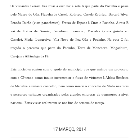
Os visitantes tiveram três rotas à escolha: a rota A que parte do Pocinho e passa
pelo Museu do Côa, Figueira de Castelo Rodrigo, Castelo Rodrigo, Barca d’Alva,
Penedo Durão (vista panorâmica), Freixo de Espada à Cinta e Pocinho. A rota B
vai de Freixo de Numão, Penedono, Trancoso, Marialva (visita guiada ao
Castelo), Meda, Longroiva, Vila Nova de Foz Côa e Pocinho. Na rota C foi
traçado o percurso que parte do Pocinho, Torre de Moncorvo, Mogadouro,
Cerejais e Alfândega da Fé.
Esta iniciativa contou com o apoio do município que que assinou um protocolo
com a CP tendo como intuito incrementar o fluxo de visitantes à Aldeia Histórica
de Marialva e restante concelho, bem como inserir o concelho de Mêda nas rotas
e percursos turísticos organizados pelas grandes empresas de transportes a nível
nacional. Estas visitas realizaram-se nos fins-de-semana de março.
17 MARÇO, 2014