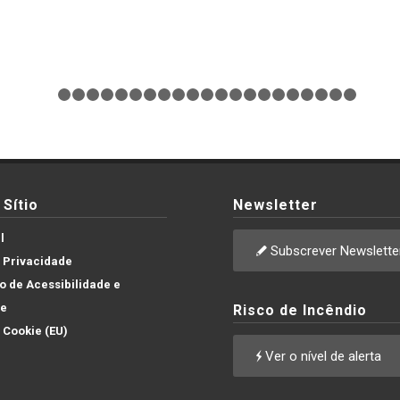
1
2
3
4
5
6
7
8
9
10
11
12
13
14
15
16
17
18
Sítio
Newsletter
l
Subscrever Newslette
e Privacidade
 de Acessibilidade e
de
Risco de Incêndio
e Cookie (EU)
Ver o nível de alerta