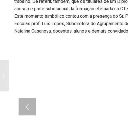
trabalho. De referir, também, que os titulares de um Dip
acesso e parte substancial da formação efetuada no CTe
Este momento simbólico contou com a presença do Sr. Pre
Escolas prof. Luís Lopes, Subdiretora do Agrupamento d
Natalina Casanova, docentes, alunos e demais convidado
Mercado da Terra e
2ª Edição do Dia do
Comércio Local