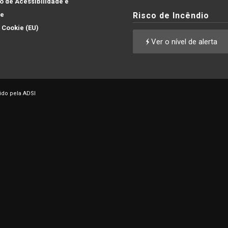
 de Acessibilidade e
de
Risco de Incêndio
e Cookie (EU)
Ver o nível de alerta
ido pela ADSI