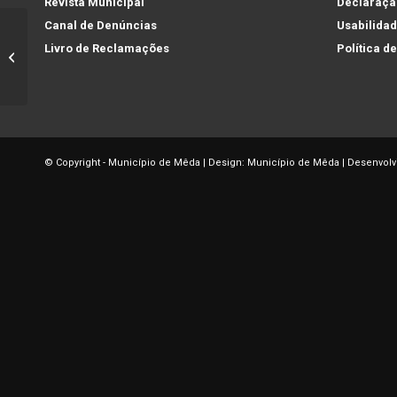
Revista Municipal
Declaração
Canal de Denúncias
Usabilida
Celebração dos 20
Livro de Reclamações
Política d
anos do Jardim de
Infância de Mêda e
do Dia
Internacional...
© Copyright - Município de Mêda | Design: Município de Mêda | Desenvolv