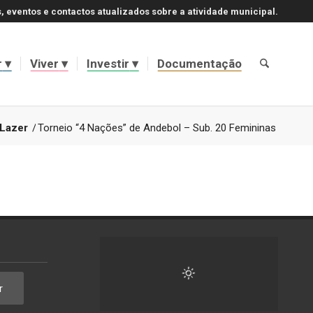
, eventos e contactos atualizados sobre a atividade municipal.
r
Viver
Investir
Documentação
 Lazer
/
Torneio “4 Nações” de Andebol – Sub. 20 Femininas
r