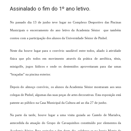
Assinalado o fim do 1º ano letivo.
No passado dia 13 de junho teve lugar no Complexo Desportivo das Piscinas
Municipais o encerramento do ano letivo da Academia Sénior que também
contou com a participação dos alunos da Universidade Sénior de Pinhel.
Neste dia houve lugar para o convívio saudável entre todos, aliado à atividade
física que pôs todos em movimento através da prática de aeróbica, ténis,
minigolfe, jogos lúdicos e onde os destemidos aproveitaram para dar umas
“braçadas” na piscina exterior.
Depois do almoço convívio, os alunos da Academia Sénior mostraram aos seus
colegas de Pinhel, algumas das suas peças de artes decorativas. Esta exposição está
patente ao público na Casa Municipal da Cultura até ao dia 27 de junho.
Na parte da tarde, houve lugar a uma visita guiada ao Castelo de Marialva,
antecedida da atuação do Grupo de Cavaquinhos constituído por elementos da
Academia Sénior. Para assinalar o fim deste dia, celebrou-se na Igreja Matriz de