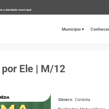
e a atividade municipal.
Município
Conhece
 por Ele | M/12
Género:
Comédia