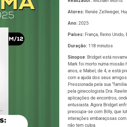
Realizador:
Michael Morris
Atores:
Renée Zellweger, H
Ano:
2025
Países:
França, Reino Unido,
Duração:
118 minutos
Sinopse
: Bridget está novame
Mark foi morto numa missão hu
anos, e Mabel, de 4, e está p
com a ajuda dos seus amigos l
Pressionada pela sua “família
pela ginecologista Dra. Rawlin
aplicações de encontros, ond
entusiasta. Agora Bridget enf
preocupa-se com Billy, que lu
interações embaraçosas com o 
não tem culpa.