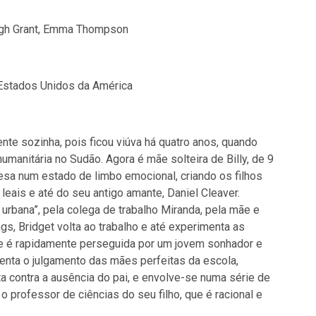
ugh Grant, Emma Thompson
 Estados Unidos da América
nte sozinha, pois ficou viúva há quatro anos, quando
manitária no Sudão. Agora é mãe solteira de Billy, de 9
resa num estado de limbo emocional, criando os filhos
eais e até do seu antigo amante, Daniel Cleaver.
 urbana”, pela colega de trabalho Miranda, pela mãe e
gs, Bridget volta ao trabalho e até experimenta as
e é rapidamente perseguida por um jovem sonhador e
renta o julgamento das mães perfeitas da escola,
ta contra a ausência do pai, e envolve-se numa série de
professor de ciências do seu filho, que é racional e