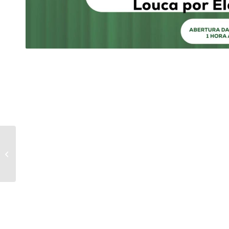
Homem Cão (VP) | M/6