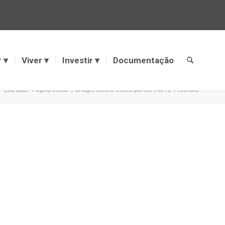
r
Viver
Investir
Documentação
Está aqui:
Página Inicial
/
Bridget Jones: Louca por Ele | M/12
/
Eventos