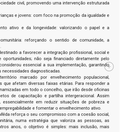
ociedade civil, promovendo uma intervenção estruturada
crianças e jovens: com foco na promoção da igualdade e
nto ativo e da longevidade: valorizando o papel e a
comunitária: reforçando o sentido de comunidade, a
.
stinado a favorecer a integração profissional, social e
 oportunidades; não seja financiado diretamente pelo
considerou essencial a sua implementação, garantindo
as necessidades diagnosticadas.
rritório marcado por envelhecimento populacional,
s que afetam diversas faixas etárias. Para responder a
dinamizadas em todo o concelho, que irão desde oficinas
jetos de capacitação e partilha intergeracional. Assim
m, essencialmente em reduzir situações de pobreza e
a empregabilidade e fomentar o envelhecimento ativo.
Mêda reforça o seu compromisso com a coesão social,
itária, numa estratégia que valoriza as pessoas, as
atros anos, o objetivo é simples: mais inclusão, mais