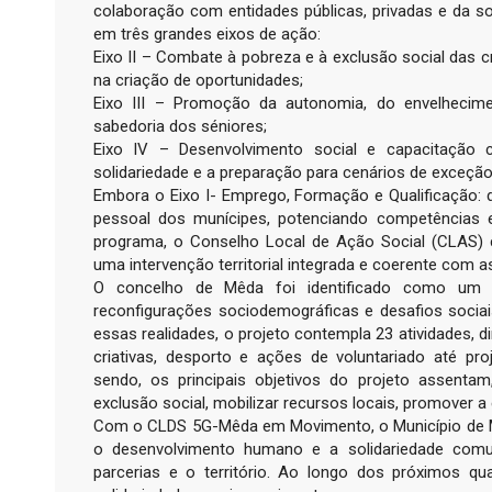
colaboração com entidades públicas, privadas e da s
em três grandes eixos de ação:
Eixo II – Combate à pobreza e à exclusão social das 
na criação de oportunidades;
Eixo III – Promoção da autonomia, do envelhecime
sabedoria dos séniores;
Eixo IV – Desenvolvimento social e capacitação 
solidariedade e a preparação para cenários de exceção
Embora o Eixo I- Emprego, Formação e Qualificação: de
pessoal dos munícipes, potenciando competências e
programa, o Conselho Local de Ação Social (CLAS) 
uma intervenção territorial integrada e coerente com 
O concelho de Mêda foi identificado como um te
reconfigurações sociodemográficas e desafios sociai
essas realidades, o projeto contempla 23 atividades, 
criativas, desporto e ações de voluntariado até pro
sendo, os principais objetivos do projeto assenta
exclusão social, mobilizar recursos locais, promover 
Com o CLDS 5G-Mêda em Movimento, o Município de 
o desenvolvimento humano e a solidariedade comun
parcerias e o território. Ao longo dos próximos qu