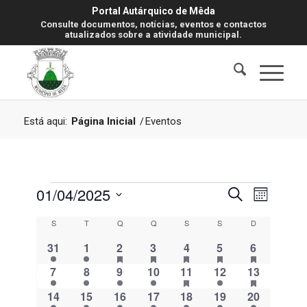
Portal Autárquico de Mêda
Consulte documentos, notícias, eventos e contactos
atualizados sobre a atividade municipal.
Está aqui:
Página Inicial
/
Eventos
Eventos
Navegaç
Navegaç
01/04/2025
Pesquisar
Mês
de
de
visualiz
Selecione
Calendário
S
Segunda-feira
T
Terça-feira
Q
Quarta-feira
Q
Quinta-feira
S
Sexta-feira
S
Sábado
D
Domingo
de
pesquisa
a
Evento
de
4
4
5
has
5
has
5
has
5
has
6
has
31
1
2
3
4
5
6
data.
e
featured
featured
featured
featured
featured
Eventos
eventos
eventos
eventos
eventos
eventos
eventos
eventos
eventos
eventos
eventos
eventos
eventos
4
4
4
4
5
has
4
5
has
7
8
9
10
11
12
13
visualiza
featured
featured
eventos
eventos
eventos
eventos
eventos
eventos
eventos
eventos
eventos
de
4
4
4
4
4
4
4
14
15
16
17
18
19
20