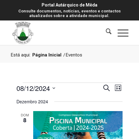
Portal Autárquico de Mêda
Consulte documentos, notícias, eventos e contactos
atualizados sobre a atividade municipal.
Está aqui:
Página Inicial
/
Eventos
Eventos
Navegaç
Navegaç
08/12/2024
Pesquisar
Lista
de
de
visualiz
Selecione
Dezembro 2024
de
pesquisa
a
Evento
data.
e
DOM
8
visualiza
de