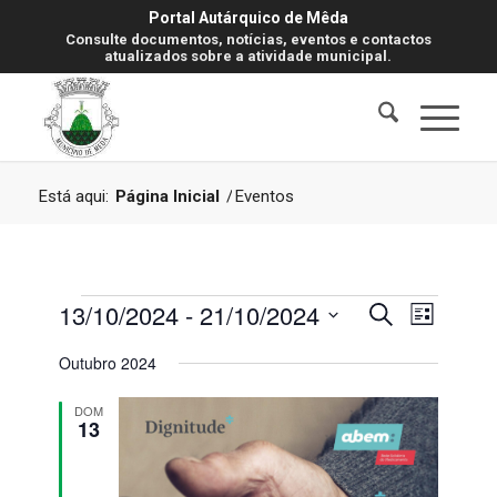
Portal Autárquico de Mêda
Consulte documentos, notícias, eventos e contactos
atualizados sobre a atividade municipal.
Está aqui:
Página Inicial
/
Eventos
Eventos
Navegaç
Navegaç
13/10/2024
 - 
21/10/2024
Pesquisar
Lista
de
de
visualiz
Selecione
Outubro 2024
de
pesquisa
a
Evento
data.
e
DOM
13
visualiza
de