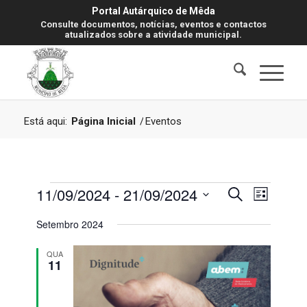
Portal Autárquico de Mêda
Consulte documentos, notícias, eventos e contactos
atualizados sobre a atividade municipal.
Está aqui:
Página Inicial
/
Eventos
Eventos
Navegaç
Navegaç
11/09/2024
 - 
21/09/2024
Pesquisar
Lista
de
de
visualiz
Selecione
Setembro 2024
de
pesquisa
a
Evento
data.
e
QUA
11
visualiza
de