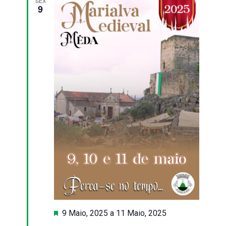
e
SEX
9
visualiza
de
Eventos
Destaque
9 Maio, 2025
a
11 Maio, 2025