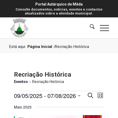
Portal Autárquico de Mêda
Consulte documentos, notícias, eventos e contactos
atualizados sobre a atividade municipal.
Está aqui:
Página Inicial
/
Recriação Histórica
Recriação Histórica
Eventos
Recriação Histórica
Eventos
Navegaç
Navegaç
09/05/2025
 - 
07/08/2026
Pesquisar
Lista
de
de
visualiz
Selecione
Maio 2025
de
pesquisa
a
Evento
data.