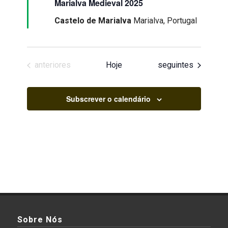
Marialva Medieval 2025
Castelo de Marialva
Marialva, Portugal
Eventos
Eventos
anteriores
Hoje
seguintes
Subscrever o calendário
Sobre Nós