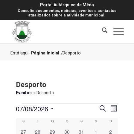
Portal Autárquico de Mêda
Consulte documentos, notícias, eventos e contactos
atualizados sobre a atividade municipal.
Está aqui:
Página Inicial
/
Desporto
Desporto
Eventos
Desporto
Eventos
Navegaç
Navegaç
07/08/2026
Pesquisar
Mês
de
de
visualiz
Selecione
Calendário
S
Segunda-feira
T
Terça-feira
Q
Quarta-feira
Q
Quinta-feira
S
Sexta-feira
S
Sábado
D
Domingo
de
pesquisa
a
Evento
de
0
0
0
0
0
0
0
27
28
29
30
31
1
2
data.