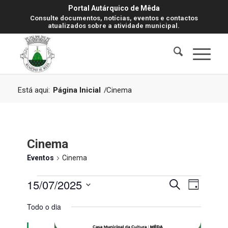
Portal Autárquico de Mêda
Consulte documentos, notícias, eventos e contactos
atualizados sobre a atividade municipal.
Está aqui:
Página Inicial
/
Cinema
Cinema
Eventos
Cinema
Eventos
Navegaç
Navegaç
15/07/2025
Pesquisar
Dia
de
for
de
visualiz
Selecione
Todo o dia
de
15
pesquisa
a
Evento
data.