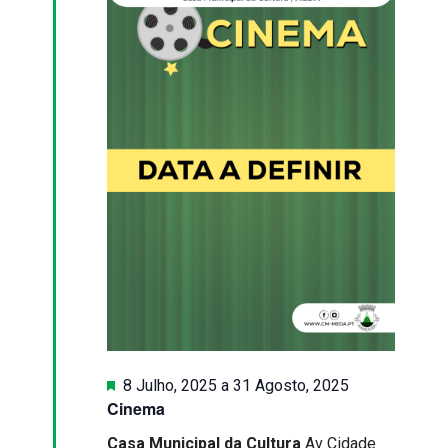
Julho,
e
2025
visualiza
de
Eventos
Destaque
8 Julho, 2025
a
31 Agosto, 2025
Cinema
Casa Municipal da Cultura
Av Cidade