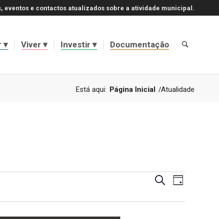
, eventos e contactos atualizados sobre a atividade municipal.
r
Viver
Investir
Documentação
Está aqui:
Página Inicial
/
Atualidade
Navegaçã
Navegaçã
Pesquisar
Dia
de
de
visualizaç
de
pesquisa
Evento