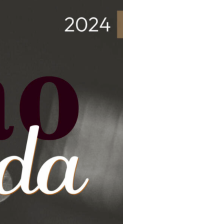
e
visualizaç
de
Eventos