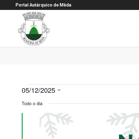
Portal Autárquico de Mêda
Eventos
05/12/2025
for
Selecione
Todo o dia
a
5
data.
Dezembro,
2025