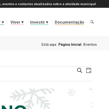
, eventos e contactos atualizados sobre a atividade municipal.
r
Viver
Investir
Documentação
Está aqui:
Página Inicial
/
Eventos
Navegaçã
Navegaçã
Pesquisar
Dia
de
de
visualizaç
de
pesquisa
Evento
e
visualizaç
de