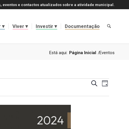
, eventos e contactos atualizados sobre a atividade municipal.
r
Viver
Investir
Documentação
Está aqui:
Página Inicial
/
Eventos
Navegaçã
Navegaçã
Pesquisar
Dia
de
de
visualizaç
de
pesquisa
Evento
e
visualizaç
de