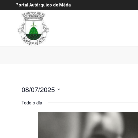
Portal Autárquico de Mêda
Eventos
08/07/2025
for
Selecione
Todo o dia
a
8
data.
Julho,
2025