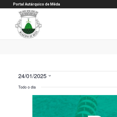
Portal Autárquico de Mêda
Eventos
24/01/2025
for
Selecione
Todo o dia
a
24
data.
Janeiro,
2025