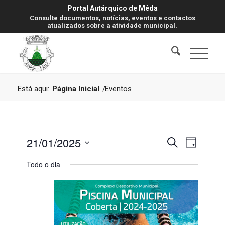
Portal Autárquico de Mêda
Consulte documentos, notícias, eventos e contactos
atualizados sobre a atividade municipal.
Está aqui:
Página Inicial
/
Eventos
Eventos
Navegaç
Navegaç
21/01/2025
Pesquisar
Dia
de
de
for
visualiz
Selecione
Todo o dia
de
pesquisa
a
Evento
21
data.
e
Janeiro,
visualiza
2025
de