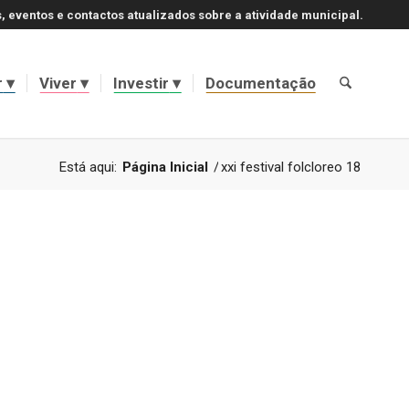
, eventos e contactos atualizados sobre a atividade municipal.
r
Viver
Investir
Documentação
Está aqui:
Página Inicial
/
xxi festival folcloreo 18