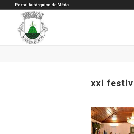
Portal Autárquico de Mêda
xxi festi