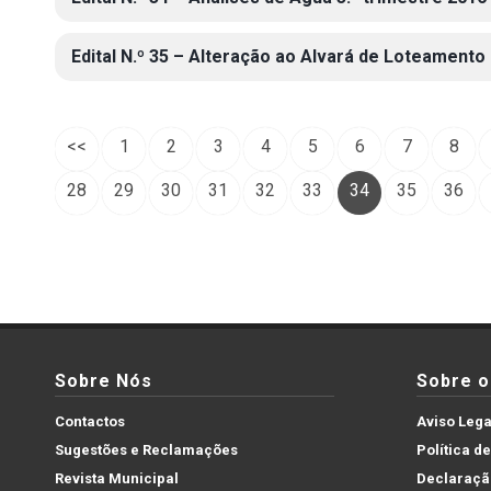
Edital N.º 35 – Alteração ao Alvará de Loteamento 
<<
1
2
3
4
5
6
7
8
28
29
30
31
32
33
34
35
36
Sobre Nós
Sobre o 
Contactos
Aviso Lega
Sugestões e Reclamações
Política d
Revista Municipal
Declaração