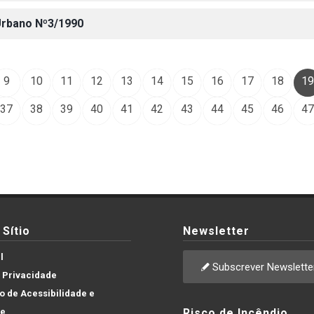
 Urbano Nº3/1990
9
10
11
12
13
14
15
16
17
18
19
37
38
39
40
41
42
43
44
45
46
47
Sítio
Newsletter
l
Subscrever Newslette
e Privacidade
 de Acessibilidade e
de
Risco de Incêndio