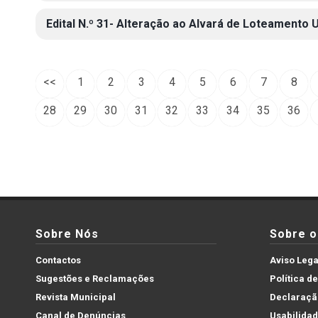
Edital N.º 31- Alteração ao Alvará de Loteamento
<<
1
2
3
4
5
6
7
8
28
29
30
31
32
33
34
35
36
Sobre Nós
Sobre o 
Contactos
Aviso Lega
Sugestões e Reclamações
Política d
Revista Municipal
Declaração
Canal de Denúncias
Usabilida