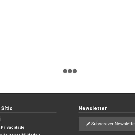
1
2
3
4
Sítio
Newsletter
l
Subscrever Newslette
e Privacidade