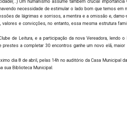
elicidade(…) Um humanismo assume também crucial importância 
 havendo necessidade de estimular o lado bom que temos em 
ssões de lágrimas e sorrisos, a mentira e a omissão e, damo
valores e convicções, no entanto, essa mesma estrutura famili
ube de Leitura, e a participação da nova Vereadora, lendo o 
 prestes a completar 30 encontros ganhe um novo elã, maior su
óximo dia 8 de abril, pelas 14h no auditório da Casa Municipal 
na sua Biblioteca Municipal.