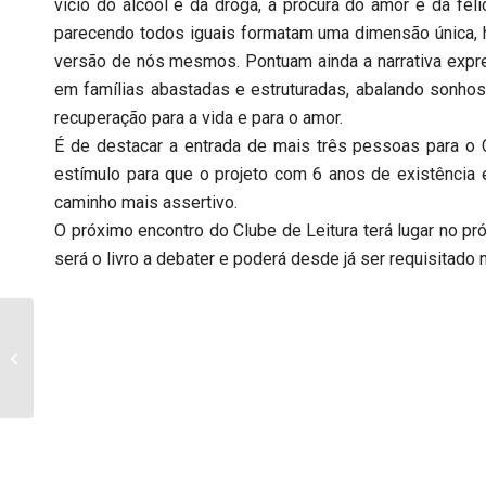
vício do álcool e da droga, a procura do amor e da f
parecendo todos iguais formatam uma dimensão única,
versão de nós mesmos. Pontuam ainda a narrativa expre
em famílias abastadas e estruturadas, abalando sonhos, 
recuperação para a vida e para o amor.
É de destacar a entrada de mais três pessoas para o Cl
estímulo para que o projeto com 6 anos de existência e
caminho mais assertivo.
O próximo encontro do Clube de Leitura terá lugar no pr
será o livro a debater e poderá desde já ser requisitado 
Mêda Inaugura
Exposição “PEDRAS
COM MEMÓRIA”