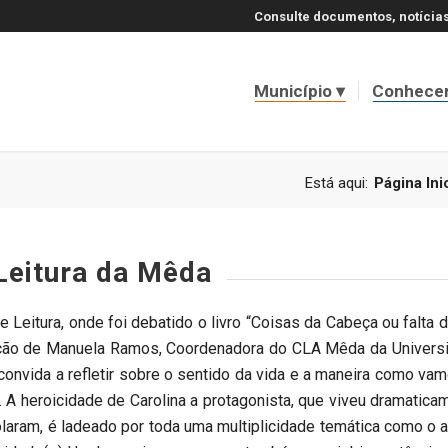
Consulte documentos, notícias
Município
Conhece
Está aqui:
Página Inic
Leitura da Mêda
Leitura, onde foi debatido o livro “Coisas da Cabeça ou falta d
ação de Manuela Ramos, Coordenadora do CLA Mêda da Universi
s convida a refletir sobre o sentido da vida e a maneira como
. A heroicidade de Carolina a protagonista, que viveu dramat
olaram, é ladeado por toda uma multiplicidade temática como o au