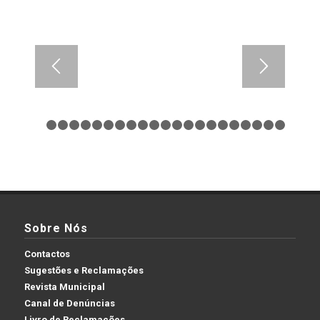
1
2
3
4
5
6
7
8
9
10
11
12
13
14
15
16
17
18
Sobre Nós
Contactos
Sugestões e Reclamações
Revista Municipal
Canal de Denúncias
Livro de Reclamações