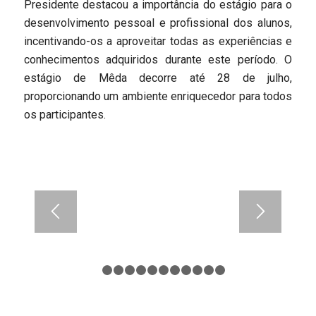
Presidente destacou a importância do estágio para o
desenvolvimento pessoal e profissional dos alunos,
incentivando-os a aproveitar todas as experiências e
conhecimentos adquiridos durante este período. O
estágio de Mêda decorre até 28 de julho,
proporcionando um ambiente enriquecedor para todos
os participantes.
1
2
3
4
5
6
7
8
9
10
11
12